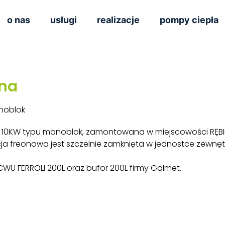
o nas
usługi
realizacje
pompy ciepła
na
noblok
10KW typu monoblok, zamontowana w miejscowości RĘBIE
acja freonowa jest szczelnie zamknięta w jednostce zewn
WU FERROLI 200L oraz bufor 200L firmy Galmet.