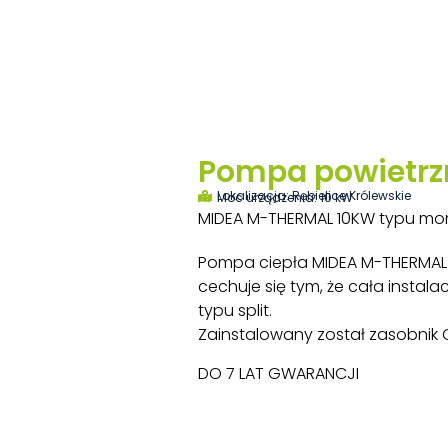
Pompa powietrz
Lokalizacja: Rębielice Królewskie
Moc urządzenia: 10 kW
MIDEA M-THERMAL 10KW typu mo
Pompa ciepła MIDEA M-THERMAL 
cechuje się tym, że cała instal
typu split.
Zainstalowany został zasobnik C
DO 7 LAT GWARANCJI