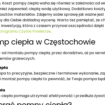
Koszt pompy ciepła waha się również w zależności od wiel
nież zapewniać ciepłą wodę użytkową. Dodatkowo koszty i
kosztów materiałów. Zdajemy sobie sprawę jak ważne jest
my dla Ciebie dokładną wycenę. Warto też pamiętać, że
 inwestycją, która z czasem przynosi oszczędności dzięk
 programu Czyste Powietrze
.
omp ciepła w Częstochowie
od montażu pompy ciepła, przez doradztwo, aż po serwis 
stemów grzewczych.
epła
a to precyzyjne, bezpieczne i terminowe wykonanie, za
 montaż pompy ciepła to pewność, że Twoja pompa będzi
pła
p ciepła pomaga utrzymać efektywność i przedłuża żywo
brać pompy ciepła?