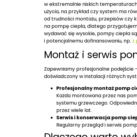
w ekstremalnie niskich temperaturach. 
użycia, na przykład czy system ma rów
od trudności montażu, przepisów czy 
na pompę ciepła, dlatego przygotuje
wydawać się wysokie, pompy ciepła są
i potencjalnemu dofinansowaniu, np.
z
Montaż i serwis p
Zapewniamy profesjonalne podejście – 
doświadczony w instalacji różnych sy
Profesjonalny montaż pomp ci
Każda montowana przez nas pomp
systemu grzewczego. Odpowiedni
przez wiele lat.
Serwis i konserwacja pomp cie
Regularny przegląd i serwis pom
Dlaczego warto wy