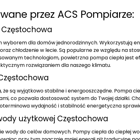
owane przez ACS Pompiarze:
Częstochowa
ym wyborem dla domów jednorodzinnych. Wykorzystują en
raz chłodzenie w lecie. Są popularne ze względu na stos
nsowanym technologiom, powietrzna pompa ciepła jest ef
raktycznym rozwiązaniem dla naszego klimatu.
 Częstochowa
ia, że są wyjątkowo stabilne i energooszczędne. Pompa 
i, co pozwala dostosować system do Twojej działki. Choci
goterminowa wydajność i stabilność energetyczna sprawia
 wody użytkowej Częstochowa
e wody do celów domowych. Pompy ciepła do ciepłej wod
wając przy tym znacznie mniej energii niż tradycyjne p