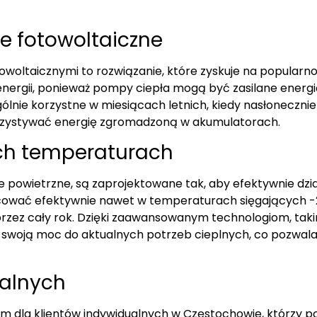
e fotowoltaiczne
owoltaicznymi to rozwiązanie, które zyskuje na popularn
 energii, ponieważ pompy ciepła mogą być zasilane ene
ólnie korzystne w miesiącach letnich, kiedy nasłonecznieni
zystywać energię zgromadzoną w akumulatorach.
ich temperaturach
 powietrzne, są zaprojektowane tak, aby efektywnie dzia
wać efektywnie nawet w temperaturach sięgających -2
zez cały rok. Dzięki zaawansowanym technologiom, taki
woją moc do aktualnych potrzeb cieplnych, co pozwala
ualnych
m dla klientów indywidualnych w Częstochowie, którzy p