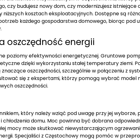
go, czy budujesz nowy dom, czy modernizujesz istniejąc
 niższych kosztach eksploatacyjnych. Dostępne są różno
otrzeb każdego gospodarstwa domowego, biorąc pod uwa
.
a oszczędność energii
ne poziomy efektywności energetycznej. Gruntowe pompy c
etyczne dzięki wykorzystaniu stałej temperatury ziemi. P
rują znaczące oszczędności, szczególnie w połączeniu z s
ultować się z ekspertami, którzy pomogą wybrać model 
wych oszczędności.
nikiem, który należy wziąć pod uwagę przy jej wyborze
 i chłodzenia domu. Moc powinna być dobrana odpowiedni
 małej mocy może skutkować niewystarczającym ogrzewan
nergii. Specjaliści z Częstochowy mogą pomóc w przepr