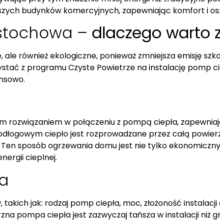
jszych budynków komercyjnych, zapewniając komfort i o
stochowa –
dlaczego warto
e, ale również ekologiczne, ponieważ zmniejsza emisję szk
ać z programu Czyste Powietrze na instalację pomp ciep
ansowo.
ym rozwiązaniem w połączeniu z pompą ciepła, zapewni
dłogowym ciepło jest rozprowadzane przez całą powierz
i. Ten sposób ogrzewania domu jest nie tylko ekonomiczny
ergii cieplnej.
a
w, takich jak: rodzaj pomp ciepła, moc, złożoność instalac
zna pompa ciepła jest zazwyczaj tańsza w instalacji niż