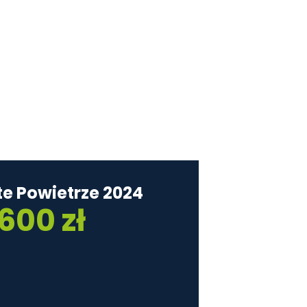
programy
e Powietrze 2024
600 zł