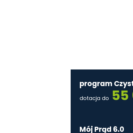
dostępne 
program Czyst
55 
dotacja do
Mój Prąd 6.0