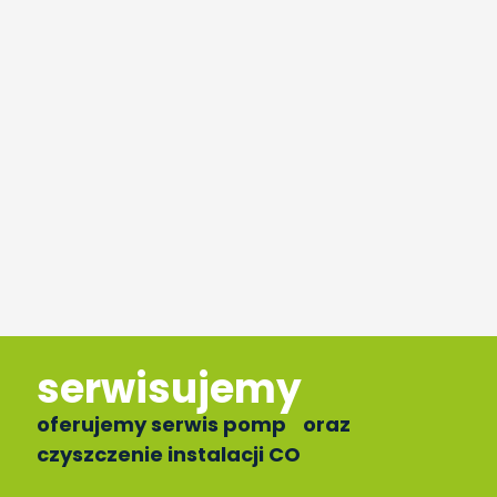
serwisujemy
oferujemy serwis pomp oraz
czyszczenie instalacji CO