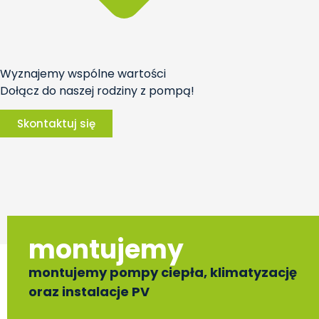
Wyznajemy wspólne wartości
Dołącz do naszej rodziny z pompą!
Skontaktuj się
montujemy
montujemy pompy ciepła, klimatyzację
oraz instalacje PV