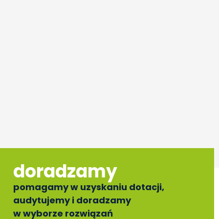
doradzamy
pomagamy w uzyskaniu dotacji,
audytujemy i doradzamy
w wyborze rozwiązań